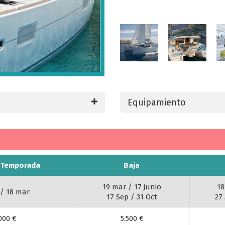
Equipamiento
e Temporada
Baja
19 mar / 17 junio
18
 / 18 mar
17 Sep / 31 Oct
27
000 €
5.500 €