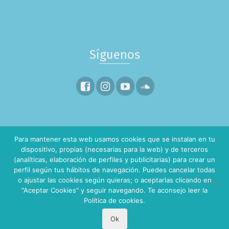
Síguenos
¿Quieres salir a navegar?
Para mantener esta web usamos cookies que se instalan en tu
dispositivo, propias (necesarias para la web) y de terceros
(analíticas, elaboración de perfiles y publicitarias) para crear un
Nuestra base se encuentra en la
Marina La Savina
perfil según tus hábitos de navegación. Puedes cancelar todas
Contacto:
o ajustar las cookies según quieras; o aceptarlas clicando en
"Aceptar Cookies" y seguir navegando. Te aconsejo leer la
+34 619 11 26 11
Política de cookies.
Ok
© 2026 Alquiler de Barcos - Ibiza Formentera Charter