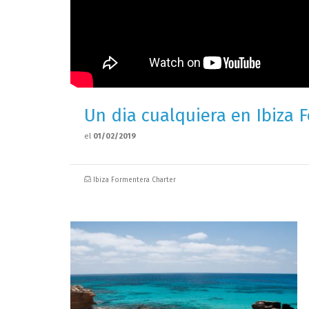
Un dia cualquiera en Ibiza 
el
01/02/2019
Ibiza Formentera Charter