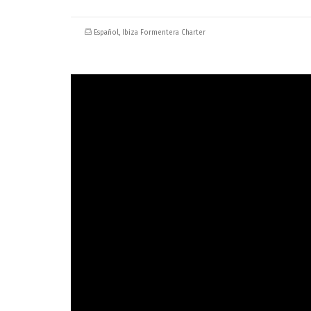
Español
,
Ibiza Formentera Charter