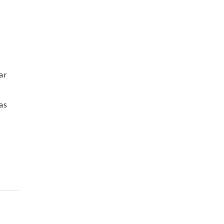
ar
has