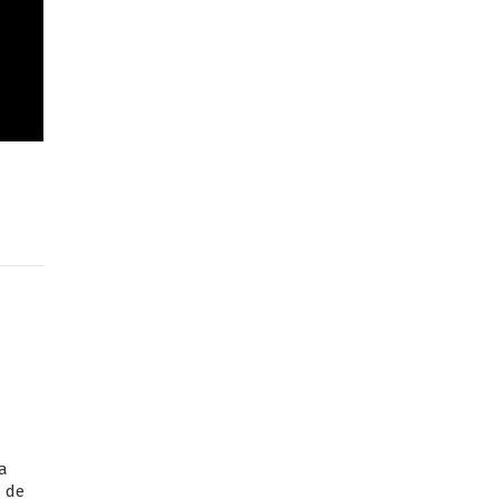
na
a de